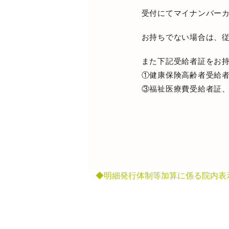
受付にてマイナンバーカ
お持ちでない場合は、
また下記受給者証をお
①健康保険高齢者受給
③福祉医療費受給者証、
◆明細発行体制等加算に係る院内表