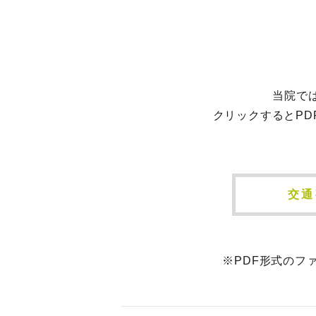
当院で
クリックするとP
交通
※PDF形式のフ